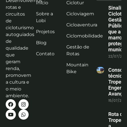
Desenvolvemos
Início
Ciclotur
rotas e
Sinaliz
Ciclotu
Sobre a
Cicloviagem
circuitos
Gestão
Lobi
de
Cicloaventura
Pública:
cicloturismo
que a co
Projetos
autoguiados
Ciclomobilidade
marrom
de
Blog
protege
Gestão de
qualidade
municíp
Contato
Rotas
que
22/07/202
geram
Mountain
renda,
Consoli
Bike
promovem
técnica
Tropeiro
a cultura e
Engenha
o meio
Avanço
ambiente.
15/07/202
Rota do
Tropeiro
a