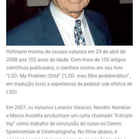
Hofmann morreu de causas naturais em 29 de abril de
2008 aos 102 anos de idade. Com mais de 100 artigos
científicos publicados, o cientista contou em seu livro
“LSD: My Problem Child” (“LSD: meu filho problemático”,
em tradução livre) a experiência de pedalar sob efeitos de
LSD!
Em 2007, os italianos Lorenzo Veracini, Nandini Nambiar
e Marco Avoletta produziram um curta chamado “A bicyle
trip” como trabalho de conclusão do curso no Centro
Sperimentale di Cinematografia. No filme abaixo, é