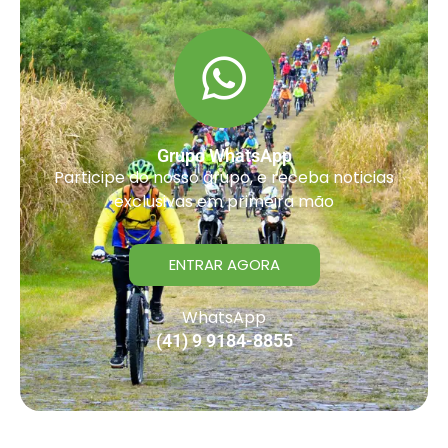
Grupo WhatsApp
Participe do nosso grupo, e receba noticias
exclusivas em primeira mão
ENTRAR AGORA
WhatsApp
(41) 9 9184-8855