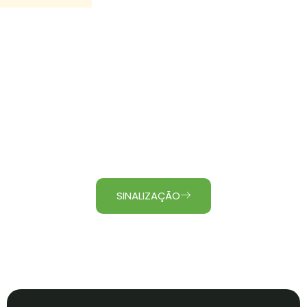
Sinalização para cicloturismo
autoguiado
Desenvolvemos uma sinalização técnica, intuitiva e
universal, abrangendo todas as linguagens e padrões
do turismo nacional e internacional.
SINALIZAÇÃO