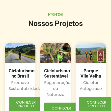
Projetos
Nossos Projetos
Cicloturismo
Cicloturismo
Parque
no Brasil
Sustentável
Vila Velha
Promove
Regeneração
Ciclotur
Sustentabilidade
da
Autoguiado
Natureza
CONHECER
CONHECER
PROJETO
PROJETO
CONHECER