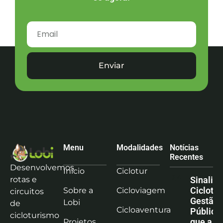
Enviar
Menu
Modalidades
Notícias
Recentes
Desenvolvemos
Início
Ciclotur
rotas e
Sinaliz
Ciclotu
Sobre a
Cicloviagem
circuitos
Gestão
Lobi
de
Cicloaventura
Pública:
cicloturismo
que a co
Projetos