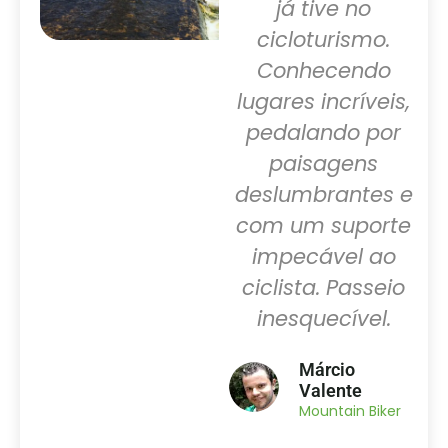
1
excepcionalmente
já tive no
bem sinalizado.
cicloturismo.
p
ra
Um exemplo a
Conhecendo
d
ser replicado nas
lugares incríveis,
s
demais trilhas
pedalando por
c
Brasil a fora!
paisagens
t
m
deslumbrantes e
Thais
e
com um suporte
Costantin
ui
impecável ao
Cicloturista
ciclista. Passeio
P
ou
inesquecível.
é
Márcio
ar
t
Valente
ar
Mountain Biker