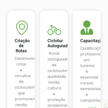
Criação
Ciclotur
Capacitação
de
Autoguiado
Qualificação
Rotas
Rotas
profissional
Desenvolvemos
autoguiadas
em
rotas
de
turismo
e
cicloturismo:
é
circuitos
qualidade,
essencial:
de
renda,
cursos,
cicloturismo
cultura
seminários
que
e
e
promovem
proteção
campanhas.
renda,
ambiental.