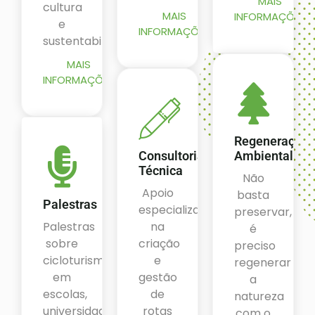
MAIS
cultura
MAIS
INFORMAÇÕES
e
INFORMAÇÕES
sustentabilidade.
MAIS
INFORMAÇÕES
Regeneração
Consultoria
Ambiental
Técnica
Não
Apoio
basta
Palestras
especializado
preservar,
Palestras
na
é
sobre
criação
preciso
cicloturismo
e
regenerar
em
gestão
a
escolas,
de
natureza
universidades,
rotas
com o