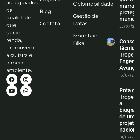
autoguiados
Ciclomobilidade
marrom
de
Blog
protege
Gestão de
qualidade
municíp
Contato
Rotas
que
22/07/202
geram
Mountain
renda,
Consoli
Bike
promovem
técnica
Tropeiro
a cultura e
Engenha
o meio
Avanço
ambiente.
15/07/202
Rota do
Tropeiro
a
biografi
de um
projeto
naciona
01/07/202