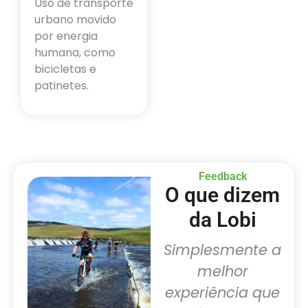
Uso de transporte
urbano movido
por energia
humana, como
bicicletas e
patinetes.
Feedback
O que dizem
da Lobi
Um lugar
Simplesmente a
P
o
maravilhoso,
melhor
u
aprazível e
experiência que