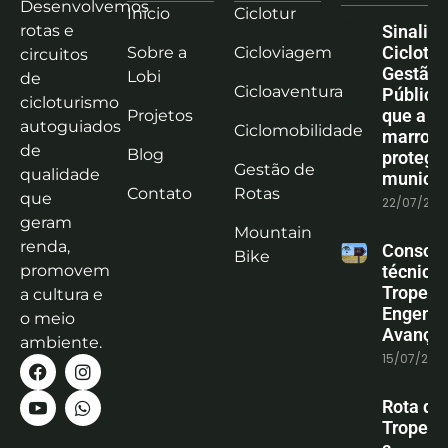
Desenvolvemos
Início
Ciclotur
rotas e
Sinaliz
Ciclotu
Sobre a
Cicloviagem
circuitos
Gestão
Lobi
de
Cicloaventura
Pública:
cicloturismo
que a co
Projetos
autoguiados
Ciclomobilidade
marrom
de
Blog
protege
Gestão de
qualidade
municíp
Contato
Rotas
que
22/07/202
geram
Mountain
renda,
Consoli
Bike
promovem
técnica
Tropeiro
a cultura e
Engenha
o meio
Avanço
ambiente.
15/07/202
Rota do
Tropeiro