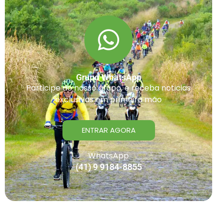
Grupo WhatsApp
Participe do nosso grupo, e receba noticias
exclusivas em primeira mão
ENTRAR AGORA
WhatsApp
(41) 9 9184-8855