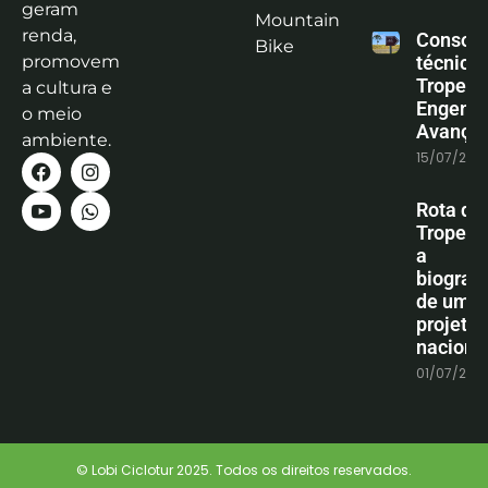
geram
Mountain
renda,
Consoli
Bike
promovem
técnica
Tropeiro
a cultura e
Engenha
o meio
Avanço
ambiente.
15/07/202
Rota do
Tropeiro
a
biografi
de um
projeto
naciona
01/07/202
© Lobi Ciclotur 2025. Todos os direitos reservados.