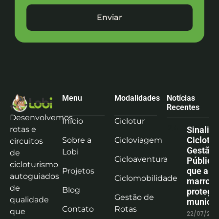
Enviar
Menu
Modalidades
Notícias
Recentes
Desenvolvemos
Início
Ciclotur
rotas e
Sinaliz
Ciclotu
Sobre a
Cicloviagem
circuitos
Gestão
Lobi
de
Cicloaventura
Pública:
cicloturismo
que a co
Projetos
autoguiados
Ciclomobilidade
marrom
de
Blog
protege
Gestão de
qualidade
municíp
Contato
Rotas
que
22/07/202