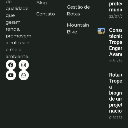
de
Blog
protege
Gestão de
qualidade
municíp
Contato
Rotas
que
22/07/202
geram
Mountain
renda,
Consoli
Bike
promovem
técnica
Tropeiro
a cultura e
Engenha
o meio
Avanço
ambiente.
15/07/202
Rota do
Tropeiro
a
biografi
de um
projeto
naciona
01/07/202