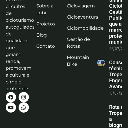
Ciclotu
Sobre a
Cicloviagem
circuitos
Gestão
Lobi
de
Cicloaventura
Pública:
cicloturismo
que a co
Projetos
autoguiados
Ciclomobilidade
marrom
de
Blog
protege
Gestão de
qualidade
municíp
Contato
Rotas
que
22/07/202
geram
Mountain
renda,
Consoli
Bike
promovem
técnica
Tropeiro
a cultura e
Engenha
o meio
Avanço
ambiente.
15/07/202
Rota do
Tropeiro
a
biografi