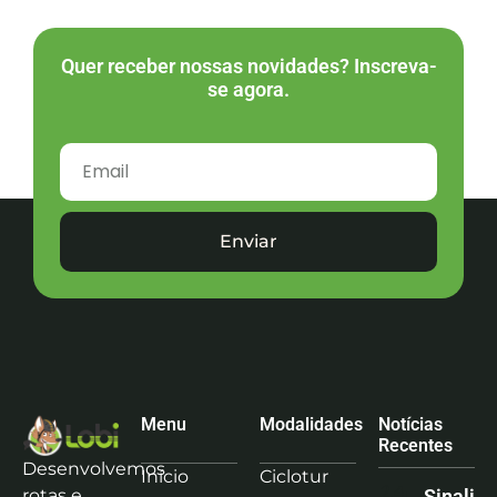
Quer receber nossas novidades? Inscreva-
se agora.
Enviar
Menu
Modalidades
Notícias
Recentes
Desenvolvemos
Início
Ciclotur
rotas e
Sinaliz