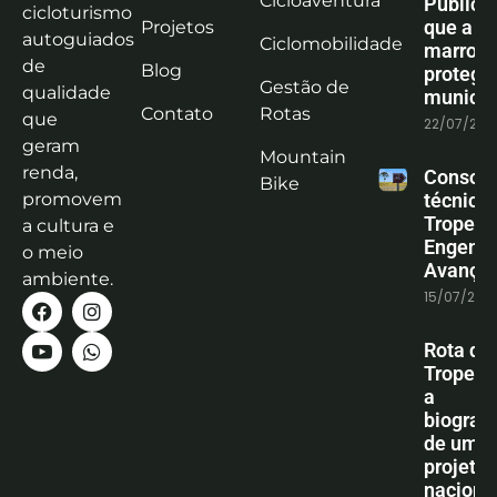
Cicloaventura
Pública:
cicloturismo
que a co
Projetos
autoguiados
Ciclomobilidade
marrom
de
Blog
protege
Gestão de
qualidade
municíp
Contato
Rotas
que
22/07/202
geram
Mountain
renda,
Consoli
Bike
promovem
técnica
Tropeiro
a cultura e
Engenha
o meio
Avanço
ambiente.
15/07/202
Rota do
Tropeiro
a
biografi
de um
projeto
naciona