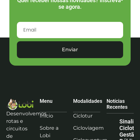
Quer receber nossas novidades? Inscreva-
se agora.
Enviar
Menu
Modalidades
Notícias
Recentes
Desenvolvemos
Início
Ciclotur
rotas e
Sinaliz
Ciclotu
Sobre a
Cicloviagem
circuitos
Gestão
Lobi
de