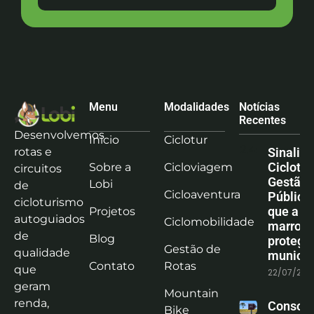
Menu
Modalidades
Notícias
Recentes
Desenvolvemos
Início
Ciclotur
rotas e
Sinaliz
Ciclotu
Sobre a
Cicloviagem
circuitos
Gestão
Lobi
de
Cicloaventura
Pública:
cicloturismo
que a co
Projetos
autoguiados
Ciclomobilidade
marrom
de
Blog
protege
Gestão de
qualidade
municíp
Contato
Rotas
que
22/07/202
geram
Mountain
renda,
Consoli
Bike