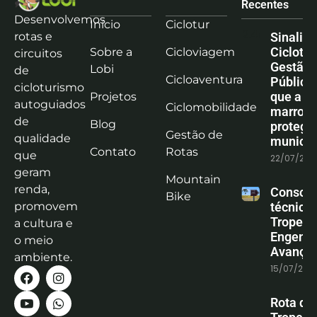
Recentes
Desenvolvemos
Início
Ciclotur
rotas e
Sinaliz
Ciclotu
Sobre a
Cicloviagem
circuitos
Gestão
Lobi
de
Cicloaventura
Pública:
cicloturismo
que a co
Projetos
autoguiados
Ciclomobilidade
marrom
de
Blog
protege
Gestão de
qualidade
municíp
Contato
Rotas
que
22/07/202
geram
Mountain
renda,
Consoli
Bike
promovem
técnica
Tropeiro
a cultura e
Engenha
o meio
Avanço
ambiente.
15/07/202
Rota do