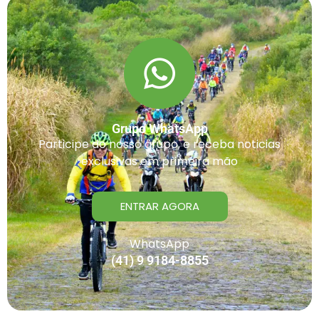
Grupo WhatsApp
Participe do nosso grupo, e receba noticias
exclusivas em primeira mão
ENTRAR AGORA
WhatsApp
(41) 9 9184-8855