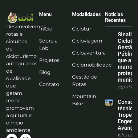
Menu
Modalidades
Notícias
Recentes
Desenvolvemos
Início
Ciclotur
rotas e
Sinaliz
Ciclotu
Sobre a
Cicloviagem
circuitos
Gestão
Lobi
de
Cicloaventura
Pública:
cicloturismo
que a co
Projetos
autoguiados
Ciclomobilidade
marrom
de
Blog
protege
Gestão de
qualidade
municíp
Contato
Rotas
que
22/07/202
geram
Mountain
renda,
Consoli
Bike
promovem
técnica
Tropeiro
a cultura e
Engenha
o meio
Avanço
ambiente.
15/07/202