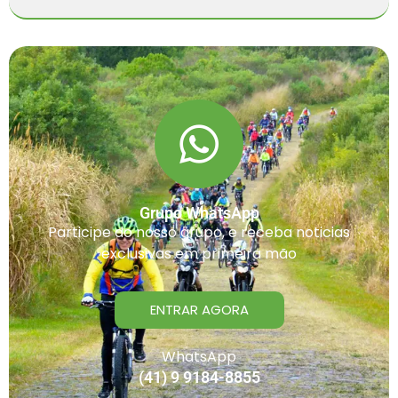
Grupo WhatsApp
Participe do nosso grupo, e receba noticias
exclusivas em primeira mão
ENTRAR AGORA
WhatsApp
(41) 9 9184-8855