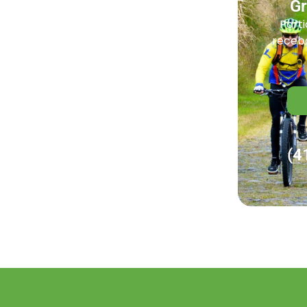
G
Parti
receba
(4