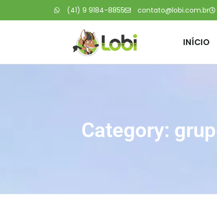
(41) 9 9184-8855
contato@lobi.com.br
INÍCIO
Category: grup