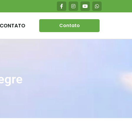
CONTATO
Contato
egre