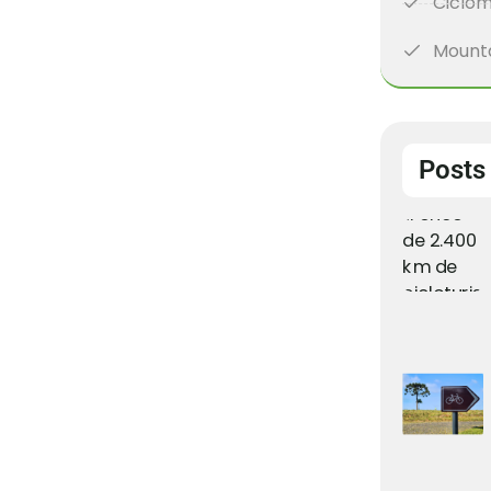
Ciclom
Mounta
Posts