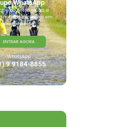
rupo WhatsApp
cipe do nosso grupo, e
 noticias exclusivas em
primeira mão
ENTRAR AGORA
WhatsApp
1) 9 9184-8855