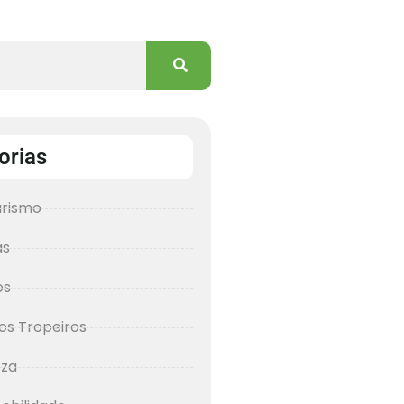
orias
urismo
as
os
os Tropeiros
eza