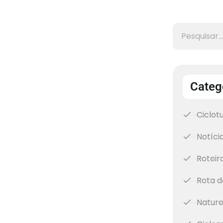
Categ
Ciclot
Notíci
Roteir
Rota d
Natur