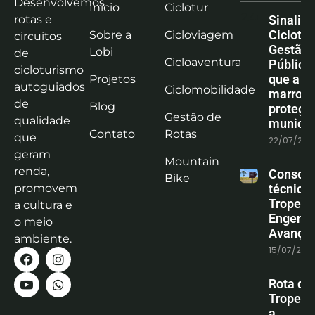
Desenvolvemos
Início
Ciclotur
rotas e
Sinaliz
Ciclotu
Sobre a
Cicloviagem
circuitos
Gestão
Lobi
de
Cicloaventura
Pública:
cicloturismo
que a co
Projetos
autoguiados
Ciclomobilidade
marrom
de
Blog
protege
Gestão de
qualidade
municíp
Contato
Rotas
que
22/07/202
geram
Mountain
renda,
Consoli
Bike
promovem
técnica
Tropeiro
a cultura e
Engenha
o meio
Avanço
ambiente.
15/07/202
Rota do
Tropeiro
a