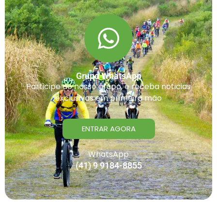
Grupo WhatsApp
Participe do nosso grupo, e receba noticias
exclusivas em primeira mão
ENTRAR AGORA
WhatsApp
(41) 9 9184-8855