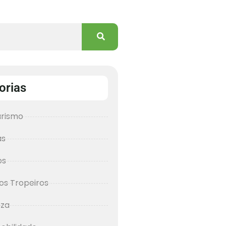
orias
urismo
as
os
os Tropeiros
eza