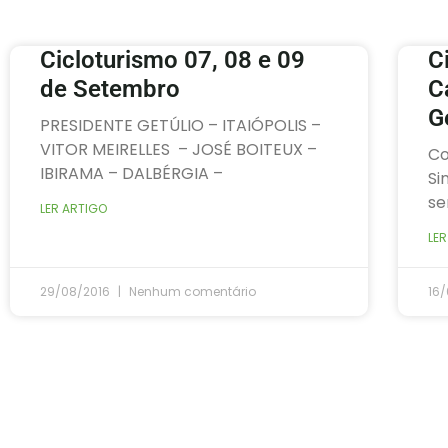
Cicloturismo 07, 08 e 09
C
de Setembro
C
G
PRESIDENTE GETÚLIO – ITAIÓPOLIS –
VITOR MEIRELLES – JOSÉ BOITEUX –
Co
IBIRAMA – DALBÉRGIA –
Si
se
LER ARTIGO
LER
29/08/2016
Nenhum comentário
16