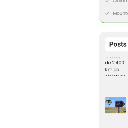
Ciclom
Mounta
Posts