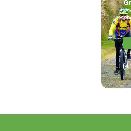
G
Parti
receba
(4