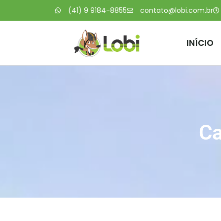
(41) 9 9184-8855
contato@lobi.com.br
INÍCIO
Ca