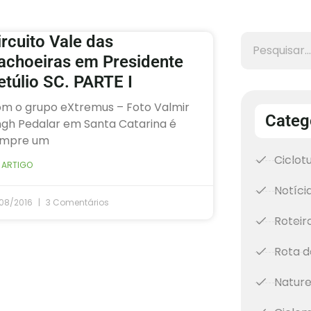
ircuito Vale das
achoeiras em Presidente
etúlio SC. PARTE I
m o grupo eXtremus – Foto Valmir
Categ
ngh Pedalar em Santa Catarina é
mpre um
Ciclot
 ARTIGO
Notíci
/08/2016
3 Comentários
Roteir
Rota d
Natur