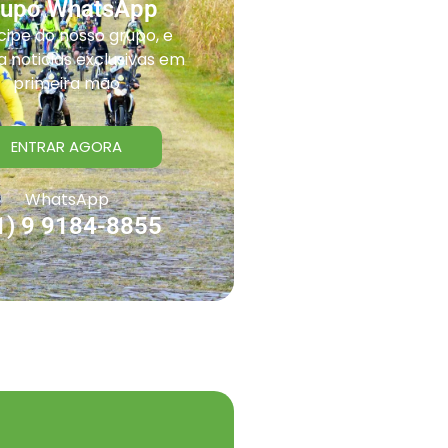
rupo WhatsApp
cipe do nosso grupo, e
 noticias exclusivas em
primeira mão
ENTRAR AGORA
WhatsApp
1) 9 9184-8855