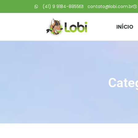
(41) 9 9184-8855
contato@lobi.com.br
INÍCIO
Categ