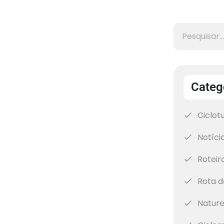
Categ
Ciclot
Notíci
Roteir
Rota d
Natur