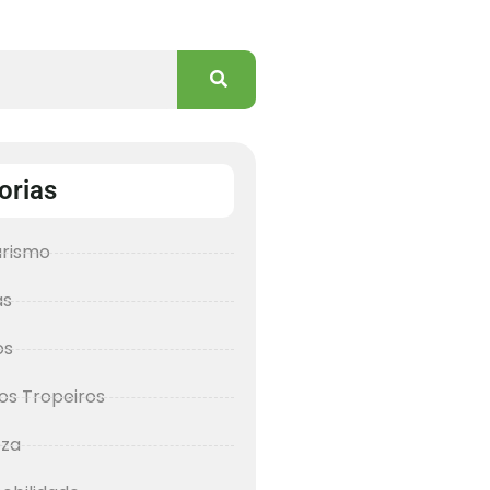
orias
urismo
as
os
os Tropeiros
eza