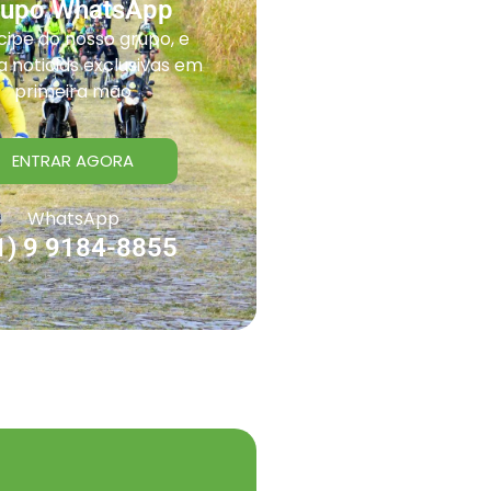
rupo WhatsApp
cipe do nosso grupo, e
 noticias exclusivas em
primeira mão
ENTRAR AGORA
WhatsApp
1) 9 9184-8855