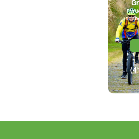
G
Parti
receba
(4