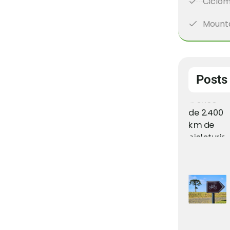
Ciclom
Mounta
Posts