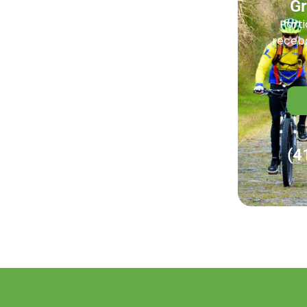
G
Parti
receba
(4