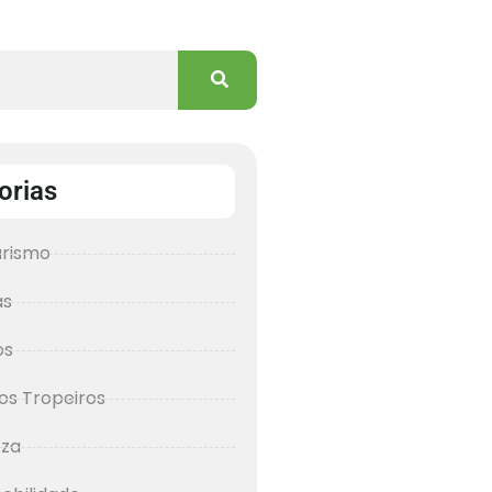
orias
urismo
as
os
os Tropeiros
eza