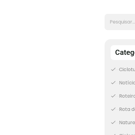
Categ
Ciclot
Notíci
Roteir
Rota d
Natur