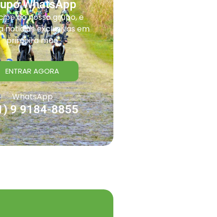
rupo WhatsApp
cipe do nosso grupo, e
 noticias exclusivas em
primeira mão
ENTRAR AGORA
WhatsApp
1) 9 9184-8855