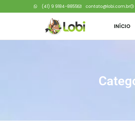
(41) 9 9184-8855
contato@lobi.com.br
INÍCIO
Categ