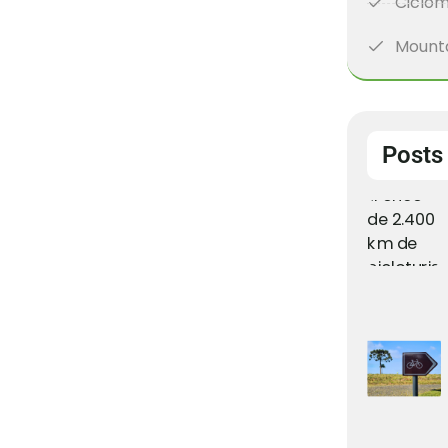
Ciclom
Mounta
Posts