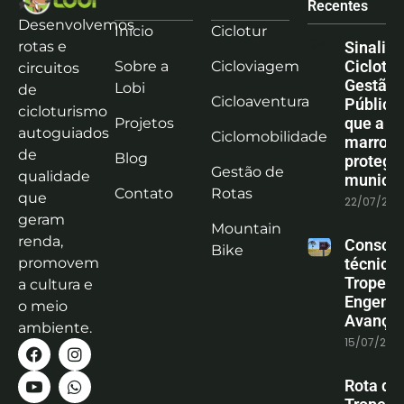
Recentes
Desenvolvemos
Início
Ciclotur
rotas e
Sinaliz
Ciclotu
Sobre a
Cicloviagem
circuitos
Gestão
Lobi
de
Cicloaventura
Pública:
cicloturismo
que a co
Projetos
autoguiados
Ciclomobilidade
marrom
de
Blog
protege
Gestão de
qualidade
municíp
Contato
Rotas
que
22/07/202
geram
Mountain
renda,
Consoli
Bike
promovem
técnica
Tropeiro
a cultura e
Engenha
o meio
Avanço
ambiente.
15/07/202
Rota do