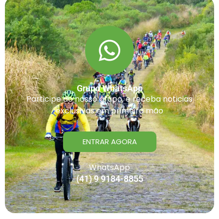
Grupo WhatsApp
Participe do nosso grupo, e receba noticias
exclusivas em primeira mão
ENTRAR AGORA
WhatsApp
(41) 9 9184-8855