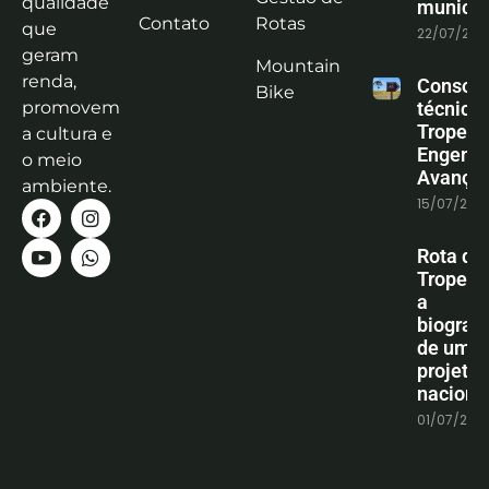
qualidade
municíp
Contato
Rotas
que
22/07/202
geram
Mountain
renda,
Consoli
Bike
promovem
técnica
Tropeiro
a cultura e
Engenha
o meio
Avanço
ambiente.
15/07/202
Rota do
Tropeiro
a
biografi
de um
projeto
naciona
01/07/202