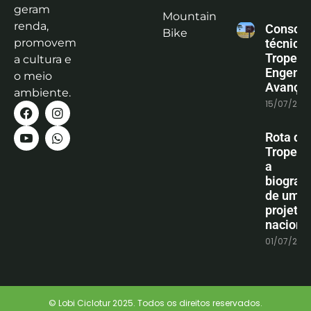
geram
Mountain
renda,
Consoli
Bike
promovem
técnica
Tropeiro
a cultura e
Engenha
o meio
Avanço
ambiente.
15/07/202
Rota do
Tropeiro
a
biografi
de um
projeto
naciona
01/07/202
© Lobi Ciclotur 2025. Todos os direitos reservados.