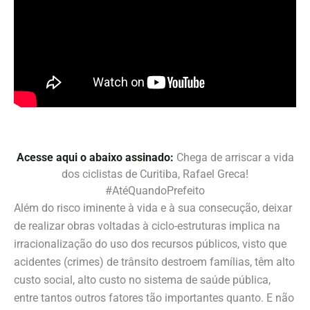
Acesse aqui o abaixo assinado:
Chega de arriscar a vida
dos ciclistas de Curitiba, Rafael Greca!
#AtéQuandoPrefeito
Além do risco iminente à vida e à sua consecução, deixar
de realizar obras voltadas à ciclo-estruturas implica na
irracionalização do uso dos recursos públicos, visto que
acidentes (crimes) de trânsito destroem famílias, têm alto
custo social, alto custo no sistema de saúde pública,
entre tantos outros fatores tão importantes quanto. E não