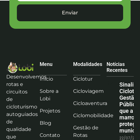
Enviar
Menu
Modalidades
Notícias
Recentes
Desenvolvemos
Início
Ciclotur
rotas e
Sinaliz
Ciclotu
Sobre a
Cicloviagem
circuitos
Gestão
Lobi
de
Cicloaventura
Pública:
cicloturismo
que a co
Projetos
autoguiados
Ciclomobilidade
marrom
de
Blog
protege
Gestão de
qualidade
municíp
Contato
Rotas
que
22/07/202