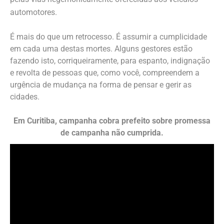
automotores.
É mais do que um retrocesso. É assumir a cumplicidade
em cada uma destas mortes. Alguns gestores estão
fazendo isto, corriqueiramente, para espanto, indignação
e revolta de pessoas que, como você, compreendem a
urgência de mudança na forma de pensar e gerir as
cidades.
Em Curitiba, campanha cobra prefeito sobre promessa
de campanha não cumprida.