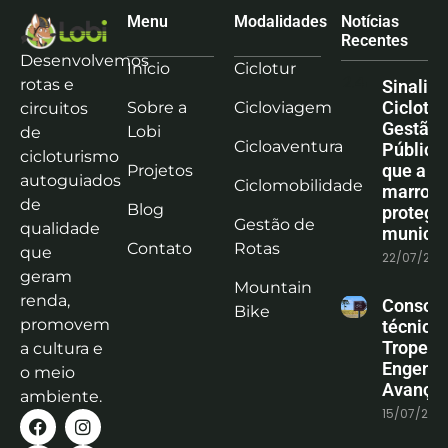
Menu
Modalidades
Notícias
Recentes
Desenvolvemos
Início
Ciclotur
rotas e
Sinaliz
Ciclotu
Sobre a
Cicloviagem
circuitos
Gestão
Lobi
de
Cicloaventura
Pública:
cicloturismo
que a co
Projetos
autoguiados
Ciclomobilidade
marrom
de
Blog
protege
Gestão de
qualidade
municíp
Contato
Rotas
que
22/07/202
geram
Mountain
renda,
Consoli
Bike
promovem
técnica
Tropeiro
a cultura e
Engenha
o meio
Avanço
ambiente.
15/07/202