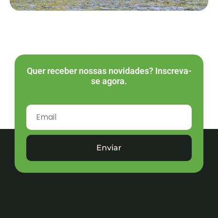
Quer receber nossas novidades? Inscreva-
se agora.
Enviar