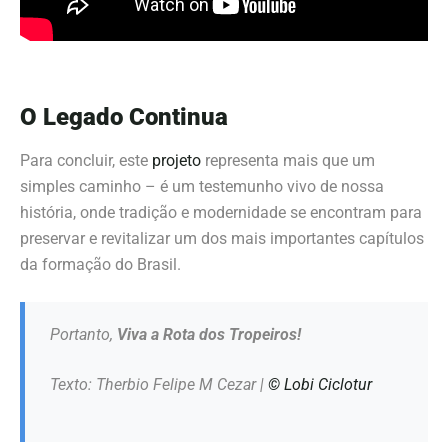
O Legado Continua
Para concluir, este
projeto
representa mais que um
simples caminho – é um testemunho vivo de nossa
história, onde tradição e modernidade se encontram para
preservar e revitalizar um dos mais importantes capítulos
da formação do Brasil.
Portanto,
Viva a Rota dos Tropeiros!
Texto: Therbio Felipe M Cezar |
©
Lobi Ciclotur