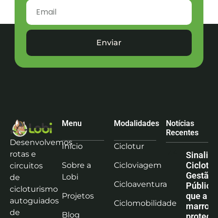
Enviar
Menu
Modalidades
Notícias
Recentes
Desenvolvemos
Início
Ciclotur
rotas e
Sinaliz
Ciclotu
Sobre a
Cicloviagem
circuitos
Gestão
Lobi
de
Cicloaventura
Pública:
cicloturismo
que a co
Projetos
autoguiados
Ciclomobilidade
marrom
de
Blog
protege