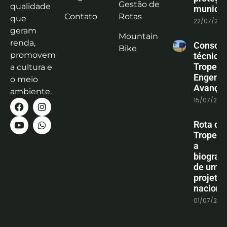
Gestão de
qualidade
municíp
Contato
Rotas
que
22/07/202
geram
Mountain
renda,
Consoli
Bike
promovem
técnica
Tropeiro
a cultura e
Engenha
o meio
Avanço
ambiente.
15/07/202
Rota do
Tropeiro
a
biografi
de um
projeto
naciona
01/07/202