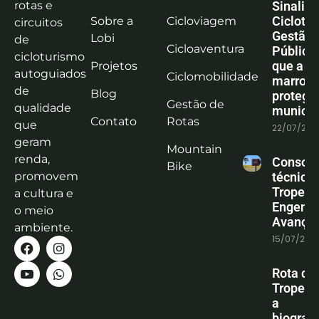
rotas e
Sinaliz
Ciclotu
Sobre a
Cicloviagem
circuitos
Gestão
Lobi
de
Cicloaventura
Pública:
cicloturismo
que a co
Projetos
autoguiados
Ciclomobilidade
marrom
de
Blog
protege
Gestão de
qualidade
municíp
Contato
Rotas
que
22/07/202
geram
Mountain
renda,
Consoli
Bike
promovem
técnica
Tropeiro
a cultura e
Engenha
o meio
Avanço
ambiente.
15/07/202
Rota do
Tropeiro
a
biografi