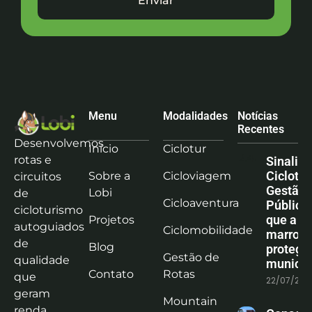
Enviar
Menu
Modalidades
Notícias
Recentes
Desenvolvemos
Início
Ciclotur
rotas e
Sinaliz
Ciclotu
Sobre a
Cicloviagem
circuitos
Gestão
Lobi
de
Cicloaventura
Pública:
cicloturismo
que a co
Projetos
autoguiados
Ciclomobilidade
marrom
de
Blog
protege
Gestão de
qualidade
municíp
Contato
Rotas
que
22/07/202
geram
Mountain
renda,