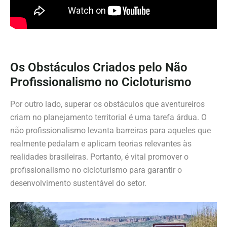
Os Obstáculos Criados pelo Não
Profissionalismo no Cicloturismo
Por outro lado, superar os obstáculos que aventureiros
criam no planejamento territorial é uma tarefa árdua. O
não profissionalismo levanta barreiras para aqueles que
realmente pedalam e aplicam teorias relevantes às
realidades brasileiras. Portanto, é vital promover o
profissionalismo no cicloturismo para garantir o
desenvolvimento sustentável do setor.