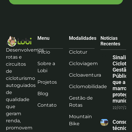
Menu
Modalidades
Notícias
Recentes
Desenvolvemos
Início
Ciclotur
rotas e
Sinaliz
Ciclotu
Sobre a
Cicloviagem
circuitos
Gestão
Lobi
de
Cicloaventura
Pública:
cicloturismo
que a co
Projetos
autoguiados
Ciclomobilidade
marrom
de
Blog
protege
Gestão de
qualidade
municíp
Contato
Rotas
que
22/07/202
geram
Mountain
renda,
Consoli
Bike
promovem
técnica