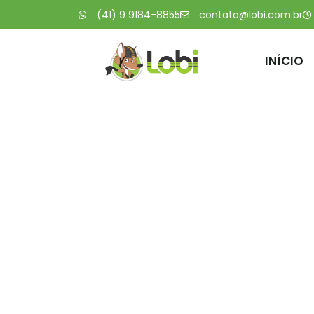
(41) 9 9184-8855
contato@lobi.com.br
INÍCIO
Ônibus s
queixa no t
a qu