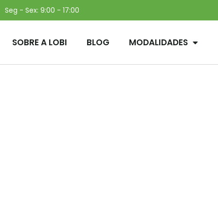
Seg - Sex: 9:00 - 17:00
SOBRE A LOBI
BLOG
MODALIDADES
uperlotado é principal
ransporte e a bicicleta 
eridinha das redes