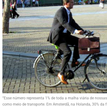
“Esse número representa 1% de toda a malha viária de nossas c
como meio de transporte. Em Amsterdã, na Holanda, 30% da fo