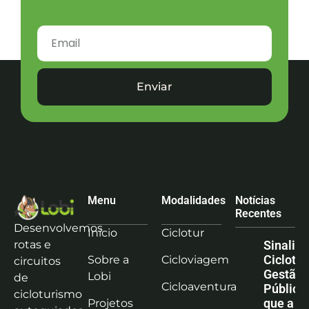
Enviar
Menu
Modalidades
Notícias
Recentes
Desenvolvemos
Início
Ciclotur
rotas e
Sinaliz
Ciclotu
Sobre a
Cicloviagem
circuitos
Gestão
Lobi
de
Cicloaventura
Pública:
cicloturismo
que a co
Projetos