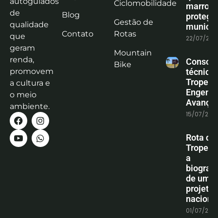
autoguiados
Ciclomobilidade
marrom
de
Blog
protege
Gestão de
qualidade
municíp
Contato
Rotas
que
22/07/202
geram
Mountain
renda,
Consoli
Bike
promovem
técnica
Tropeiro
a cultura e
Engenha
o meio
Avanço
ambiente.
15/07/202
Rota do
Tropeiro
a
biografi
de um
projeto
naciona
01/07/202