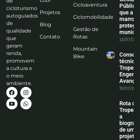
Lobi
de
Cicloaventura
Pública:
cicloturismo
que a co
Projetos
autoguiados
Ciclomobilidade
marrom
de
Blog
protege
Gestão de
qualidade
municíp
Contato
Rotas
que
22/07/202
geram
Mountain
renda,
Consoli
Bike
promovem
técnica
Tropeiro
a cultura e
Engenha
o meio
Avanço
ambiente.
15/07/202
Rota do
Tropeiro
a
biografi
de um
projeto