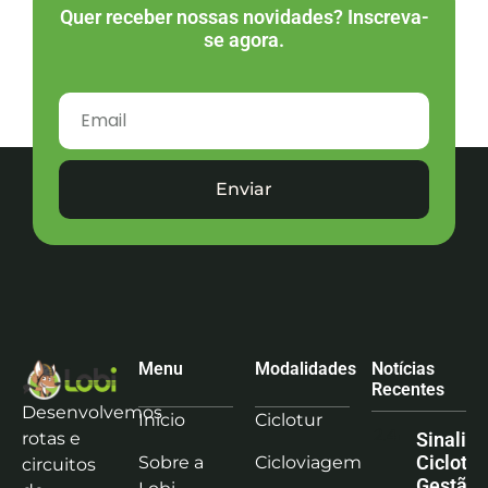
Quer receber nossas novidades? Inscreva-
se agora.
Enviar
Menu
Modalidades
Notícias
Recentes
Desenvolvemos
Início
Ciclotur
rotas e
Sinaliz
Ciclotu
Sobre a
Cicloviagem
circuitos
Gestão