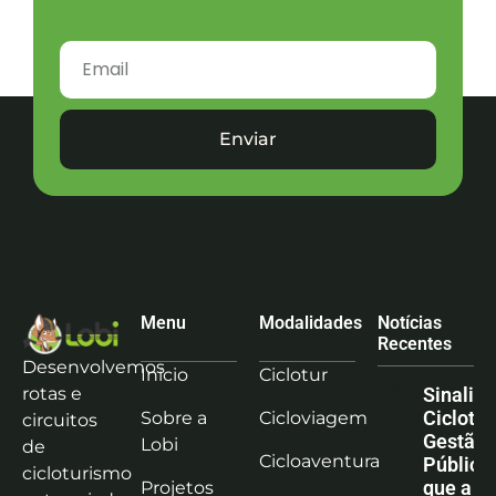
Enviar
Menu
Modalidades
Notícias
Recentes
Desenvolvemos
Início
Ciclotur
rotas e
Sinaliz
Ciclotu
Sobre a
Cicloviagem
circuitos
Gestão
Lobi
de
Cicloaventura
Pública:
cicloturismo
que a co
Projetos