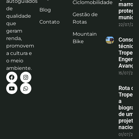
autoguiados
Ciclomobilidade
marrom
de
Blog
protege
Gestão de
qualidade
municíp
Contato
Rotas
que
22/07/202
geram
Mountain
renda,
Consoli
Bike
promovem
técnica
Tropeiro
a cultura e
Engenha
o meio
Avanço
ambiente.
15/07/202
Rota do
Tropeiro
a
biografi
de um
projeto
naciona
01/07/202