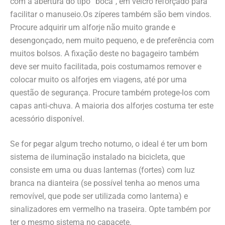
com a abertura do tipo “boca”, em velcro reforçado para
facilitar o manuseio.Os zíperes também são bem vindos.
Procure adquirir um alforje não muito grande e
desengonçado, nem muito pequeno, e de preferência com
muitos bolsos. A fixação deste no bagageiro também
deve ser muito facilitada, pois costumamos remover e
colocar muito os alforjes em viagens, até por uma
questão de segurança. Procure também protege-los com
capas anti-chuva. A maioria dos alforjes costuma ter este
acessório disponível.
Se for pegar algum trecho noturno, o ideal é ter um bom
sistema de iluminação instalado na bicicleta, que
consiste em uma ou duas lanternas (fortes) com luz
branca na dianteira (se possível tenha ao menos uma
removível, que pode ser utilizada como lanterna) e
sinalizadores em vermelho na traseira. Opte também por
ter o mesmo sistema no capacete.