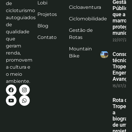
Gestão
Lobi
de
Cicloaventura
Pública:
cicloturismo
que a co
Projetos
autoguiados
Ciclomobilidade
marrom
de
Blog
protege
Gestão de
qualidade
municíp
Contato
Rotas
que
22/07/202
geram
Mountain
renda,
Consoli
Bike
promovem
técnica
Tropeiro
a cultura e
Engenha
o meio
Avanço
ambiente.
15/07/202
Rota do
Tropeiro
a
biografi
de um
projeto