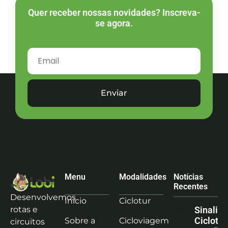
Quer receber nossas novidades? Inscreva-
se agora.
Enviar
Menu
Modalidades
Notícias
Recentes
Desenvolvemos
Início
Ciclotur
rotas e
Sinaliz
Ciclotu
Sobre a
Cicloviagem
circuitos