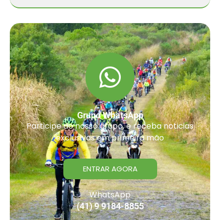
Grupo WhatsApp
Participe do nosso grupo, e receba noticias
exclusivas em primeira mão
ENTRAR AGORA
WhatsApp
(41) 9 9184-8855