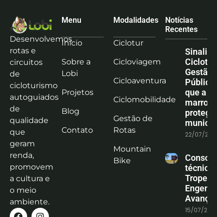
Menu
Modalidades
Notícias
Recentes
Desenvolvemos
Início
Ciclotur
rotas e
Sinaliz
Ciclotu
Sobre a
Cicloviagem
circuitos
Gestão
Lobi
de
Cicloaventura
Pública:
cicloturismo
que a co
Projetos
autoguiados
Ciclomobilidade
marrom
de
Blog
protege
Gestão de
qualidade
municíp
Contato
Rotas
que
22/07/202
geram
Mountain
renda,
Consoli
Bike
promovem
técnica
Tropeiro
a cultura e
Engenha
o meio
Avanço
ambiente.
15/07/202