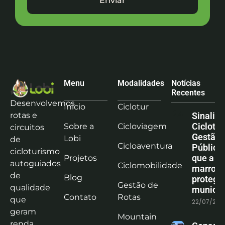
Enviar
Menu
Modalidades
Notícias
Recentes
Desenvolvemos
Início
Ciclotur
rotas e
Sinaliz
Ciclotu
Sobre a
Cicloviagem
circuitos
Gestão
Lobi
de
Cicloaventura
Pública:
cicloturismo
que a co
Projetos
autoguiados
Ciclomobilidade
marrom
de
Blog
protege
Gestão de
qualidade
municíp
Contato
Rotas
que
22/07/202
geram
Mountain
renda,