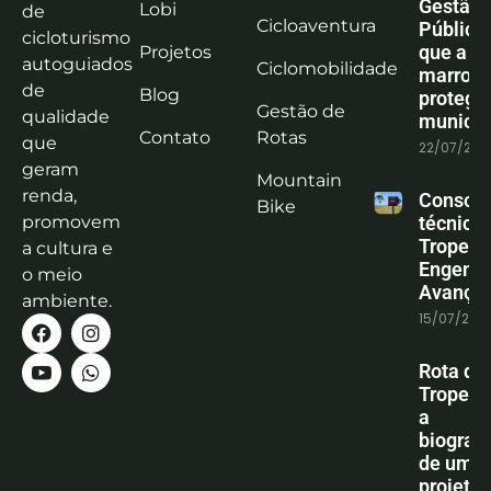
Gestão
Lobi
de
Cicloaventura
Pública:
cicloturismo
que a co
Projetos
autoguiados
Ciclomobilidade
marrom
de
Blog
protege
Gestão de
qualidade
municíp
Contato
Rotas
que
22/07/202
geram
Mountain
renda,
Consoli
Bike
promovem
técnica
Tropeiro
a cultura e
Engenha
o meio
Avanço
ambiente.
15/07/202
Rota do
Tropeiro
a
biografi
de um
projeto