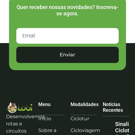
Quer receber nossas novidades? Inscreva-
se agora.
Enviar
Menu
Modalidades
Notícias
Recentes
Desenvolvemos
Início
Ciclotur
rotas e
Sinaliz
Ciclotu
Sobre a
Cicloviagem
circuitos