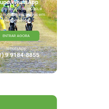
rupo WhatsApp
cipe do nosso grupo, e
 noticias exclusivas em
primeira mão
ENTRAR AGORA
WhatsApp
1) 9 9184-8855