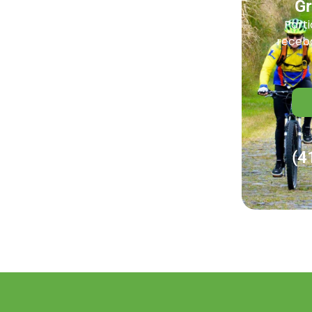
G
Parti
receba
(4