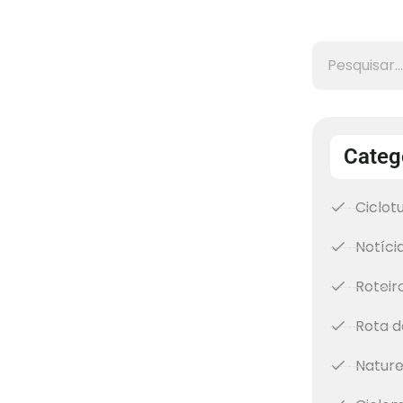
Categ
Ciclot
Notíci
Roteir
Rota d
Natur