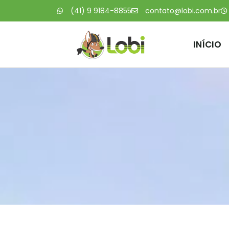
(41) 9 9184-8855
contato@lobi.com.br
INÍCIO