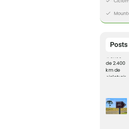
Ciclom
Mounta
Posts