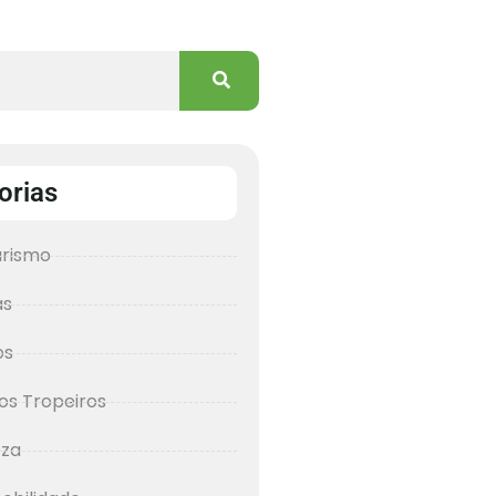
orias
urismo
as
os
os Tropeiros
eza