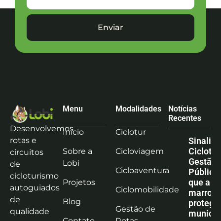
Enviar
Menu
Modalidades
Notícias
Recentes
Desenvolvemos
Início
Ciclotur
rotas e
Sinaliz
Ciclotu
Sobre a
Cicloviagem
circuitos
Gestão
Lobi
de
Cicloaventura
Pública:
cicloturismo
que a co
Projetos
autoguiados
Ciclomobilidade
marrom
de
Blog
protege
Gestão de
qualidade
municíp
Contato
Rotas