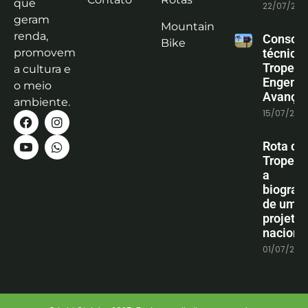
que
22/07/202
geram
Mountain
renda,
Consoli
Bike
promovem
técnica
Tropeiro
a cultura e
Engenha
o meio
Avanço
ambiente.
15/07/202
Rota do
Tropeiro
a
biografi
de um
projeto
naciona
01/07/202