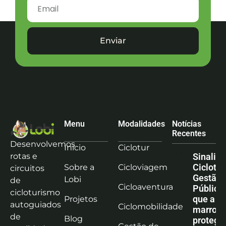
Enviar
Menu
Modalidades
Notícias
Recentes
Desenvolvemos
Início
Ciclotur
rotas e
Sinaliz
Ciclotu
Sobre a
Cicloviagem
circuitos
Gestão
Lobi
de
Cicloaventura
Pública:
cicloturismo
que a co
Projetos
autoguiados
Ciclomobilidade
marrom
de
Blog
protege