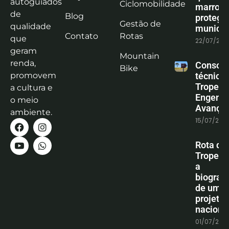
autoguiados
Ciclomobilidade
marrom
de
Blog
protege
Gestão de
qualidade
municíp
Contato
Rotas
que
22/07/202
geram
Mountain
renda,
Consoli
Bike
promovem
técnica
Tropeiro
a cultura e
Engenha
o meio
Avanço
ambiente.
15/07/202
Rota do
Tropeiro
a
biografi
de um
projeto
naciona
01/07/202