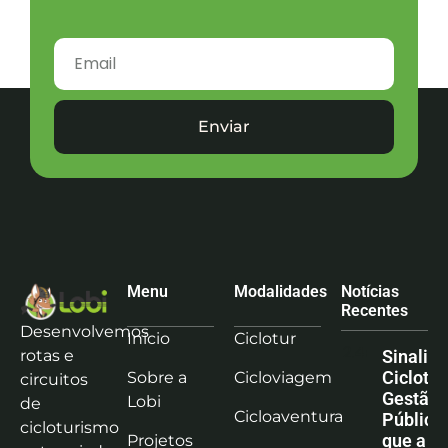
Enviar
Menu
Modalidades
Notícias
Recentes
Desenvolvemos
Início
Ciclotur
rotas e
Sinaliz
Ciclotu
Sobre a
Cicloviagem
circuitos
Gestão
Lobi
de
Cicloaventura
Pública:
cicloturismo
que a co
Projetos