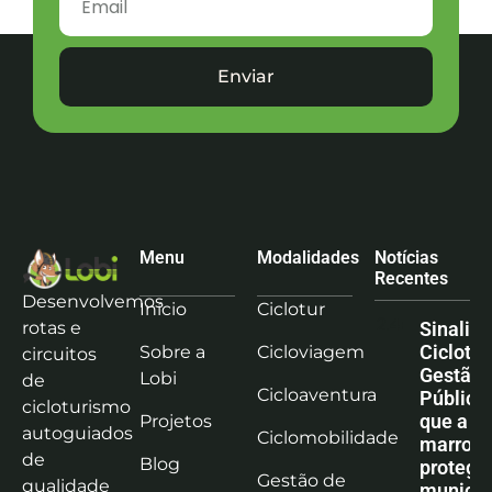
Enviar
Menu
Modalidades
Notícias
Recentes
Desenvolvemos
Início
Ciclotur
rotas e
Sinaliz
Ciclotu
Sobre a
Cicloviagem
circuitos
Gestão
Lobi
de
Cicloaventura
Pública:
cicloturismo
que a co
Projetos
autoguiados
Ciclomobilidade
marrom
de
Blog
protege
Gestão de
qualidade
municíp