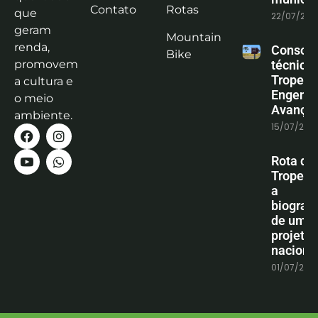
Contato
Rotas
que
22/07/202
geram
Mountain
renda,
Consoli
Bike
promovem
técnica
Tropeiro
a cultura e
Engenha
o meio
Avanço
ambiente.
15/07/202
Rota do
Tropeiro
a
biografi
de um
projeto
naciona
01/07/202