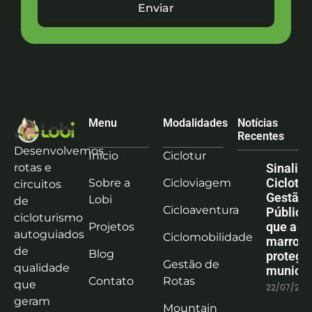
Enviar
Menu
Modalidades
Notícias
Recentes
Desenvolvemos
Início
Ciclotur
rotas e
Sinaliz
Ciclotu
Sobre a
Cicloviagem
circuitos
Gestão
Lobi
de
Cicloaventura
Pública:
cicloturismo
que a co
Projetos
autoguiados
Ciclomobilidade
marrom
de
Blog
protege
Gestão de
qualidade
municíp
Contato
Rotas
que
22/07/202
geram
Mountain