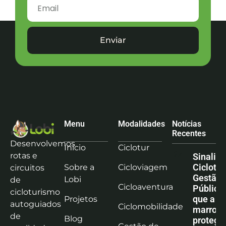
Enviar
Menu
Modalidades
Notícias
Recentes
Desenvolvemos
Início
Ciclotur
rotas e
Sinaliz
Ciclotu
Sobre a
Cicloviagem
circuitos
Gestão
Lobi
de
Cicloaventura
Pública:
cicloturismo
que a co
Projetos
autoguiados
Ciclomobilidade
marrom
de
Blog
protege