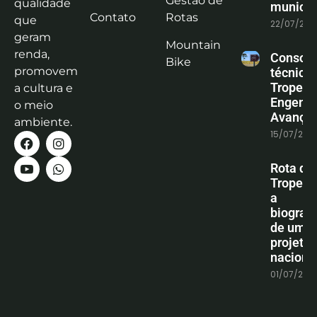
Gestão de
qualidade
municíp
Contato
Rotas
que
22/07/202
geram
Mountain
renda,
Consoli
Bike
promovem
técnica
Tropeiro
a cultura e
Engenha
o meio
Avanço
ambiente.
15/07/202
Rota do
Tropeiro
a
biografi
de um
projeto
naciona
01/07/202