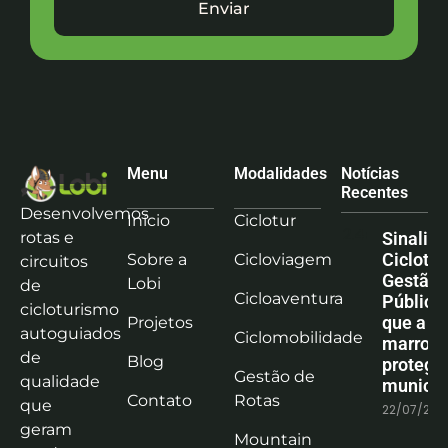
Enviar
Menu
Modalidades
Notícias
Recentes
Desenvolvemos
Início
Ciclotur
rotas e
Sinaliz
Ciclotu
Sobre a
Cicloviagem
circuitos
Gestão
Lobi
de
Cicloaventura
Pública:
cicloturismo
que a co
Projetos
autoguiados
Ciclomobilidade
marrom
de
Blog
protege
Gestão de
qualidade
municíp
Contato
Rotas
que
22/07/202
geram
Mountain