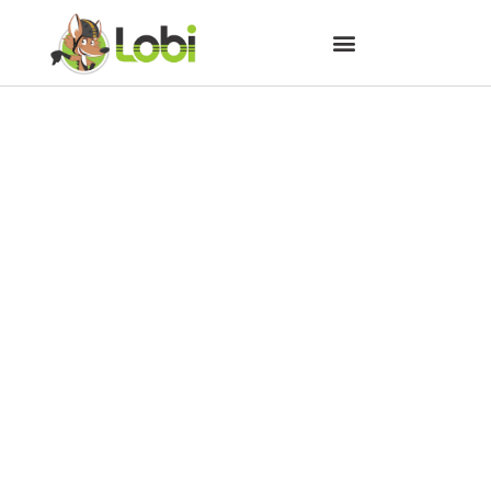
Bilhete único no transporte
público no DF contempla até
bicicletas compartilhadas