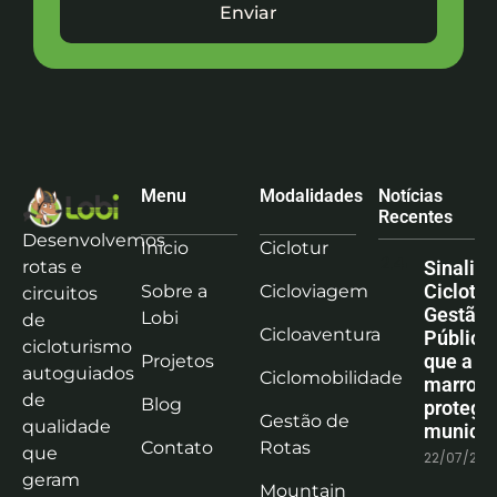
Enviar
Menu
Modalidades
Notícias
Recentes
Desenvolvemos
Início
Ciclotur
rotas e
Sinaliz
Ciclotu
Sobre a
Cicloviagem
circuitos
Gestão
Lobi
de
Cicloaventura
Pública:
cicloturismo
que a co
Projetos
autoguiados
Ciclomobilidade
marrom
de
Blog
protege
Gestão de
qualidade
municíp
Contato
Rotas
que
22/07/202
geram
Mountain