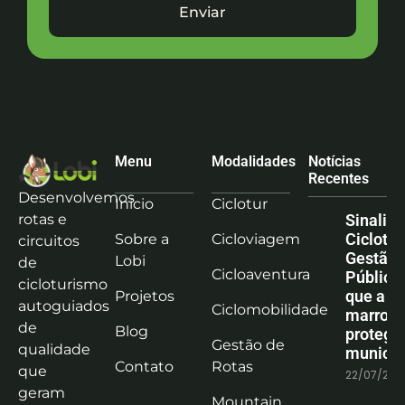
Enviar
Menu
Modalidades
Notícias
Recentes
Desenvolvemos
Início
Ciclotur
rotas e
Sinaliz
Ciclotu
Sobre a
Cicloviagem
circuitos
Gestão
Lobi
de
Cicloaventura
Pública:
cicloturismo
que a co
Projetos
autoguiados
Ciclomobilidade
marrom
de
Blog
protege
Gestão de
qualidade
municíp
Contato
Rotas
que
22/07/202
geram
Mountain