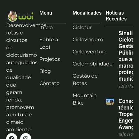
Menu
Modalidades
Notícias
Recentes
Desenvolvemos
Início
Ciclotur
rotas e
Sinaliz
Ciclotu
Sobre a
Cicloviagem
circuitos
Gestão
Lobi
de
Cicloaventura
Pública:
cicloturismo
que a co
Projetos
autoguiados
Ciclomobilidade
marrom
de
Blog
protege
Gestão de
qualidade
municíp
Contato
Rotas
que
22/07/202
geram
Mountain
renda,
Consoli
Bike
promovem
técnica
Tropeiro
a cultura e
Engenha
o meio
Avanço
ambiente.
15/07/202