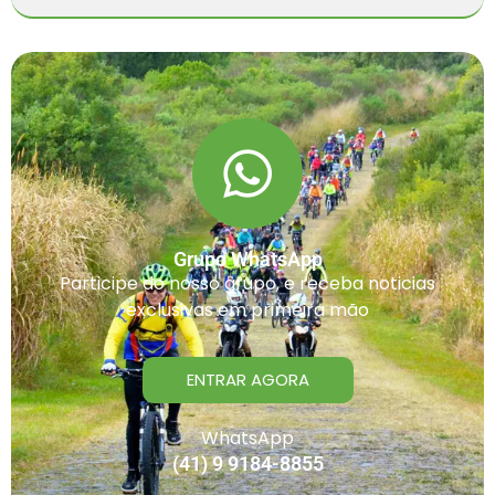
Grupo WhatsApp
Participe do nosso grupo, e receba noticias
exclusivas em primeira mão
ENTRAR AGORA
WhatsApp
(41) 9 9184-8855