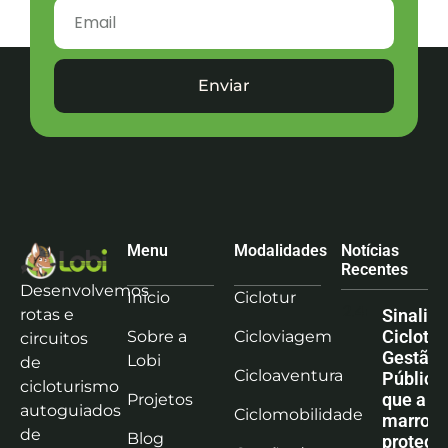
Enviar
Menu
Modalidades
Notícias
Recentes
Desenvolvemos
Início
Ciclotur
rotas e
Sinaliz
Ciclotu
Sobre a
Cicloviagem
circuitos
Gestão
Lobi
de
Cicloaventura
Pública:
cicloturismo
que a co
Projetos
autoguiados
Ciclomobilidade
marrom
de
Blog
protege