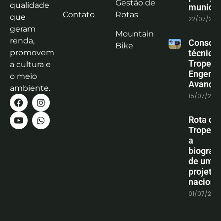
Gestão de
qualidade
municíp
Contato
Rotas
que
22/07/202
geram
Mountain
renda,
Consoli
Bike
promovem
técnica
Tropeiro
a cultura e
Engenha
o meio
Avanço
ambiente.
15/07/202
Rota do
Tropeiro
a
biografi
de um
projeto
naciona
01/07/202