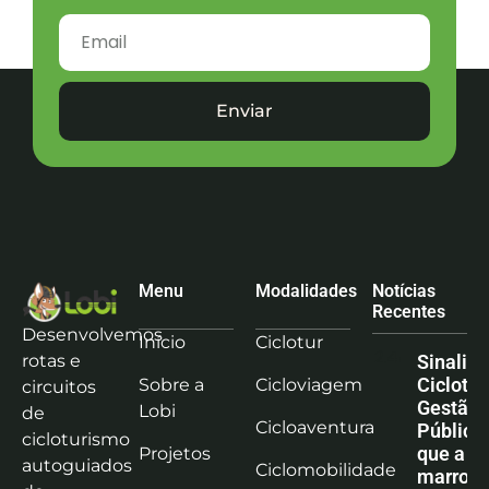
Enviar
Menu
Modalidades
Notícias
Recentes
Desenvolvemos
Início
Ciclotur
rotas e
Sinaliz
Ciclotu
Sobre a
Cicloviagem
circuitos
Gestão
Lobi
de
Cicloaventura
Pública:
cicloturismo
que a co
Projetos
autoguiados
Ciclomobilidade
marrom