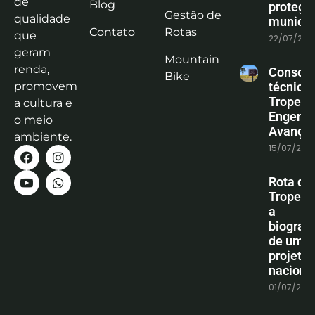
de
Blog
protege
Gestão de
qualidade
municíp
Contato
Rotas
que
22/07/202
geram
Mountain
renda,
Consoli
Bike
promovem
técnica
Tropeiro
a cultura e
Engenha
o meio
Avanço
ambiente.
15/07/202
Rota do
Tropeiro
a
biografi
de um
projeto
naciona
01/07/202