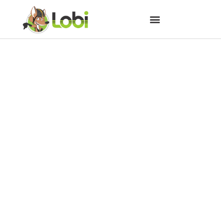
Cicloturismo Vale das
Cachoeiras em Presidente
Getúlio SC. PARTE II