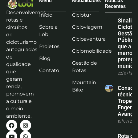
Menu
Modalidades
Notícias
Recentes
Desenvolvemos
Início
Ciclotur
rotas e
Sinaliz
Ciclotu
Sobre a
Cicloviagem
circuitos
Gestão
Lobi
de
Cicloaventura
Pública:
cicloturismo
que a co
Projetos
autoguiados
Ciclomobilidade
marrom
de
Blog
protege
Gestão de
qualidade
municíp
Contato
Rotas
que
22/07/202
geram
Mountain
renda,
Consoli
Bike
promovem
técnica
Tropeiro
a cultura e
Engenha
o meio
Avanço
ambiente.
15/07/202
Rota do