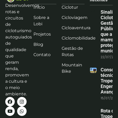
Desenvolvemos
Início
Ciclotur
rotas e
Sinaliz
Ciclotu
Sobre a
Cicloviagem
circuitos
Gestão
Lobi
de
Cicloaventura
Pública:
cicloturismo
que a co
Projetos
autoguiados
Ciclomobilidade
marrom
de
Blog
protege
Gestão de
qualidade
municíp
Contato
Rotas
que
22/07/202
geram
Mountain
renda,
Consoli
Bike
promovem
técnica
Tropeiro
a cultura e
Engenha
o meio
Avanço
ambiente.
15/07/202
Rota do
Tropeiro