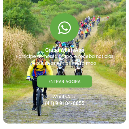
Grupo WhatsApp
Participe do nosso grupo, e receba noticias
exclusivas em primeira mão
ENTRAR AGORA
WhatsApp
(41) 9 9184-8855