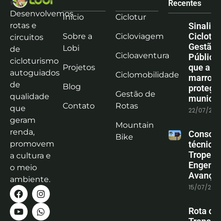
Recentes
Desenvolvemos
Início
Ciclotur
rotas e
Sinaliz
Ciclotu
Sobre a
Cicloviagem
circuitos
Gestão
Lobi
de
Cicloaventura
Pública:
cicloturismo
que a co
Projetos
autoguiados
Ciclomobilidade
marrom
de
Blog
protege
Gestão de
qualidade
municíp
Contato
Rotas
que
22/07/202
geram
Mountain
renda,
Consoli
Bike
promovem
técnica
Tropeiro
a cultura e
Engenha
o meio
Avanço
ambiente.
15/07/202
Rota do