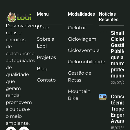
Menu
Modalidades
Notícias
Recentes
Desenvolvemos
Início
Ciclotur
rotas e
Sinaliz
Ciclotu
Sobre a
Cicloviagem
circuitos
Gestão
Lobi
de
Cicloaventura
Pública:
cicloturismo
que a co
Projetos
autoguiados
Ciclomobilidade
marrom
de
Blog
protege
Gestão de
qualidade
municíp
Contato
Rotas
que
22/07/202
geram
Mountain
renda,
Consoli
Bike
promovem
técnica
Tropeiro
a cultura e
Engenha
o meio
Avanço
ambiente.
15/07/202