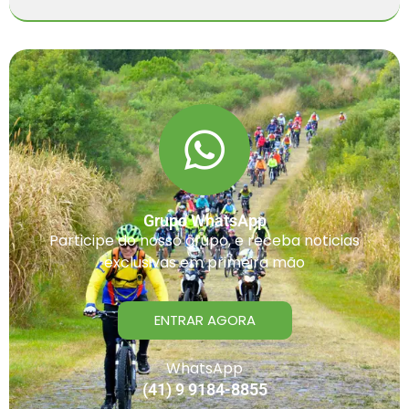
Grupo WhatsApp
Participe do nosso grupo, e receba noticias
exclusivas em primeira mão
ENTRAR AGORA
WhatsApp
(41) 9 9184-8855