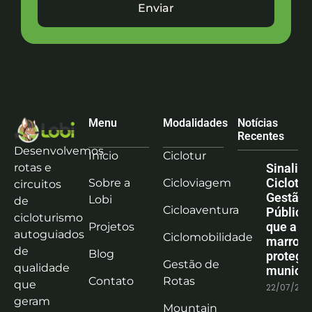
Enviar
Menu
Modalidades
Notícias
Recentes
Desenvolvemos
Início
Ciclotur
rotas e
Sinaliz
Ciclotu
Sobre a
Cicloviagem
circuitos
Gestão
Lobi
de
Cicloaventura
Pública:
cicloturismo
que a co
Projetos
autoguiados
Ciclomobilidade
marrom
de
Blog
protege
Gestão de
qualidade
municíp
Contato
Rotas
que
22/07/202
geram
Mountain