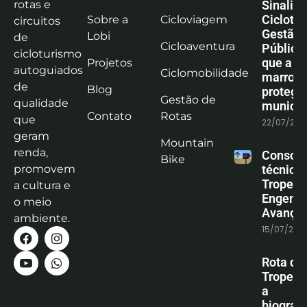
rotas e
Sinaliz
Ciclotu
Sobre a
Cicloviagem
circuitos
Gestão
Lobi
de
Cicloaventura
Pública:
cicloturismo
que a co
Projetos
autoguiados
Ciclomobilidade
marrom
de
Blog
protege
Gestão de
qualidade
municíp
Contato
Rotas
que
22/07/202
geram
Mountain
renda,
Consoli
Bike
promovem
técnica
Tropeiro
a cultura e
Engenha
o meio
Avanço
ambiente.
15/07/202
Rota do
Tropeiro
a
biografi