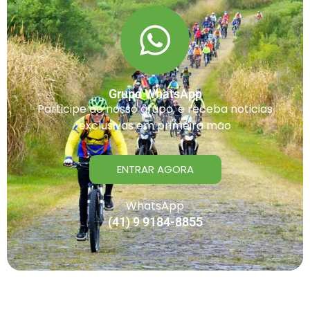
Grupo WhatsApp
Participe do nosso grupo, e receba noticias
exclusivas em primeira mão
ENTRAR AGORA
WhatsApp
(41) 9 9184-8855